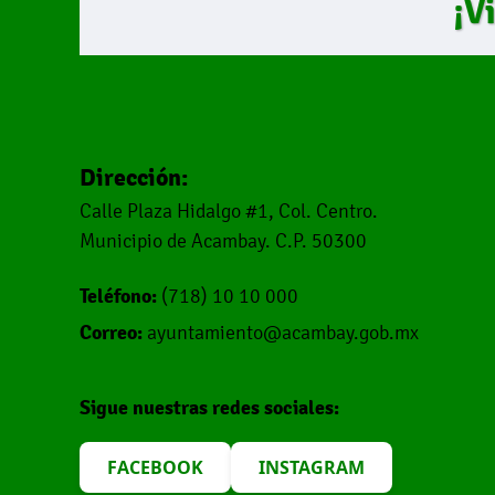
¡V
Dirección:
Calle Plaza Hidalgo #1, Col. Centro.
Municipio de Acambay. C.P. 50300
Teléfono:
(718) 10 10 000
Correo:
ayuntamiento@acambay.gob.mx
Sigue nuestras redes sociales:
FACEBOOK
INSTAGRAM