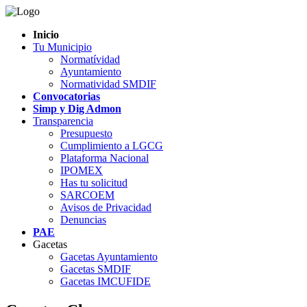
Inicio
Tu Municipio
Normatívidad
Ayuntamiento
Normatividad SMDIF
Convocatorias
Simp y Dig Admon
Transparencia
Presupuesto
Cumplimiento a LGCG
Plataforma Nacional
IPOMEX
Has tu solicitud
SARCOEM
Avisos de Privacidad
Denuncias
PAE
Gacetas
Gacetas Ayuntamiento
Gacetas SMDIF
Gacetas IMCUFIDE