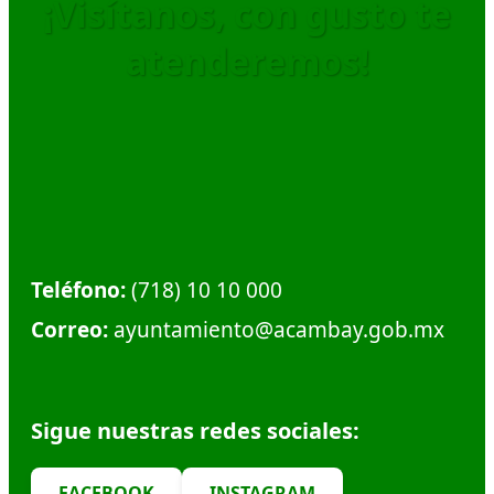
¡Visítanos, con gusto te
atenderemos!
Dirección:
Calle Plaza Hidalgo #1, Col. Centro.
Municipio de Acambay. C.P. 50300
Teléfono:
(718) 10 10 000
Correo:
ayuntamiento@acambay.gob.mx
Sigue nuestras redes sociales:
FACEBOOK
INSTAGRAM