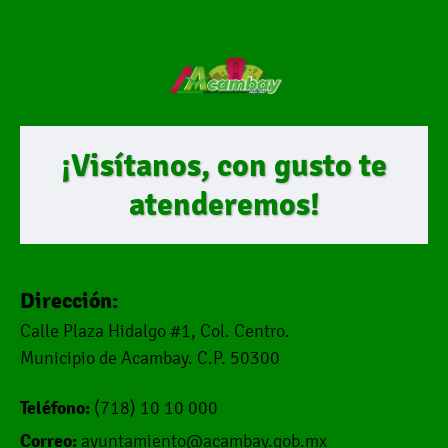
¡Visítanos, con gusto te
atenderemos!
Dirección:
Calle Plaza Hidalgo #1, Col. Centro.
Municipio de Acambay. C.P. 50300
Teléfono:
(718) 10 10 000
Correo:
ayuntamiento@acambay.gob.mx