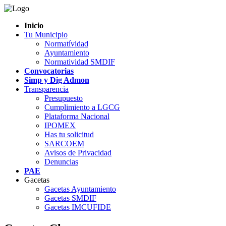
Inicio
Tu Municipio
Normatívidad
Ayuntamiento
Normatividad SMDIF
Convocatorias
Simp y Dig Admon
Transparencia
Presupuesto
Cumplimiento a LGCG
Plataforma Nacional
IPOMEX
Has tu solicitud
SARCOEM
Avisos de Privacidad
Denuncias
PAE
Gacetas
Gacetas Ayuntamiento
Gacetas SMDIF
Gacetas IMCUFIDE