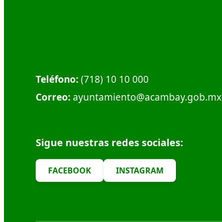
Dirección:
Calle Plaza Hidalgo #1, Col. Centro.
Municipio de Acambay. C.P. 50300
Teléfono:
(718) 10 10 000
Correo:
ayuntamiento@acambay.gob.mx
Sigue nuestras redes sociales:
FACEBOOK
INSTAGRAM