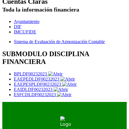
Cuentas Claras
Toda la información financiera
Ayuntamiento
DIF
IMCUFIDE
Sistema de Evaluación de Armonización Contable
SUBMODULO DISCIPLINA
FINANCIERA
BPLDF00232023
EAEPEDLDF00232023
EAEPESPLDF00232023
EAIDLDF00232023
ESFCDLDF00232023