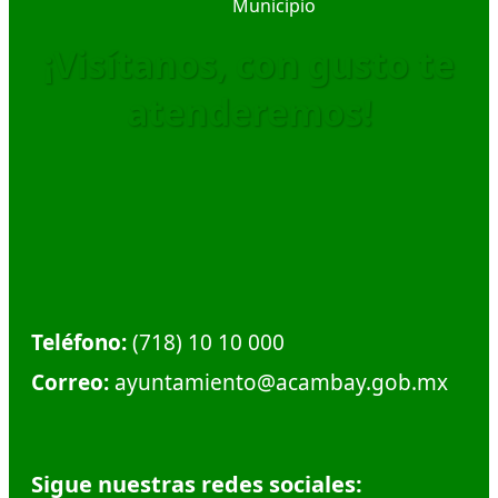
¡Visítanos, con gusto te
atenderemos!
Dirección:
Calle Plaza Hidalgo #1, Col. Centro.
Municipio de Acambay. C.P. 50300
Teléfono:
(718) 10 10 000
Correo:
ayuntamiento@acambay.gob.mx
Sigue nuestras redes sociales: