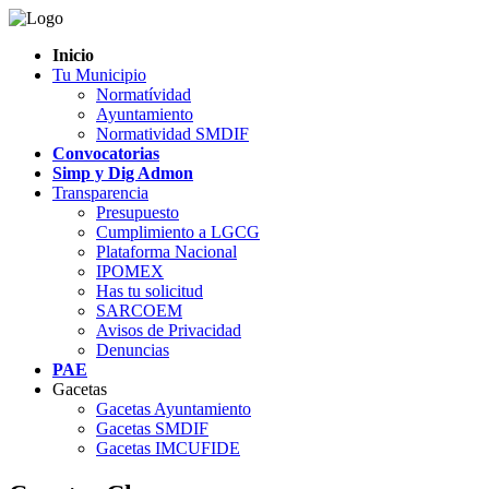
Inicio
Tu Municipio
Normatívidad
Ayuntamiento
Normatividad SMDIF
Convocatorias
Simp y Dig Admon
Transparencia
Presupuesto
Cumplimiento a LGCG
Plataforma Nacional
IPOMEX
Has tu solicitud
SARCOEM
Avisos de Privacidad
Denuncias
PAE
Gacetas
Gacetas Ayuntamiento
Gacetas SMDIF
Gacetas IMCUFIDE