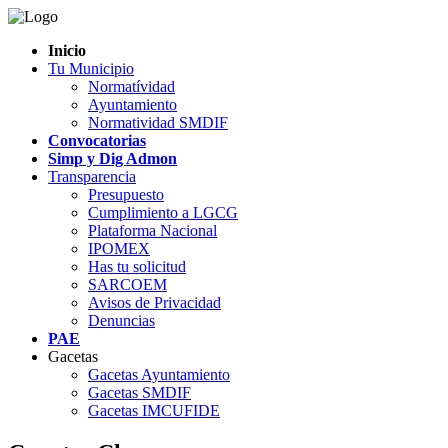
Inicio
Tu Municipio
Normatívidad
Ayuntamiento
Normatividad SMDIF
Convocatorias
Simp y Dig Admon
Transparencia
Presupuesto
Cumplimiento a LGCG
Plataforma Nacional
IPOMEX
Has tu solicitud
SARCOEM
Avisos de Privacidad
Denuncias
PAE
Gacetas
Gacetas Ayuntamiento
Gacetas SMDIF
Gacetas IMCUFIDE