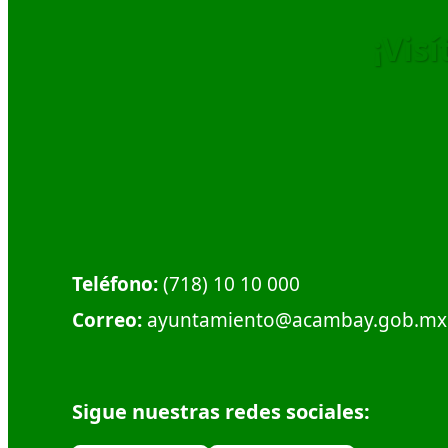
¡Vis
Dirección:
Calle Plaza Hidalgo #1, Col. Centro.
Municipio de Acambay. C.P. 50300
Teléfono:
(718) 10 10 000
Correo:
ayuntamiento@acambay.gob.mx
Sigue nuestras redes sociales: