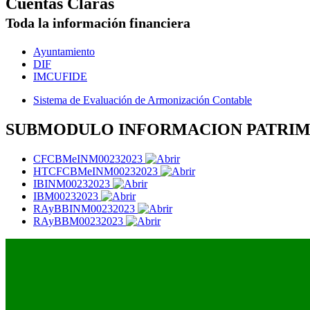
Cuentas Claras
Toda la información financiera
Ayuntamiento
DIF
IMCUFIDE
Sistema de Evaluación de Armonización Contable
SUBMODULO INFORMACION PATRI
CFCBMeINM00232023
HTCFCBMeINM00232023
IBINM00232023
IBM00232023
RAyBBINM00232023
RAyBBM00232023