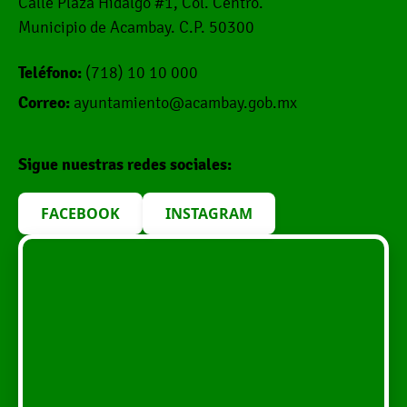
Calle Plaza Hidalgo #1, Col. Centro.
Municipio de Acambay. C.P. 50300
Teléfono:
(718) 10 10 000
Correo:
ayuntamiento@acambay.gob.mx
Sigue nuestras redes sociales:
FACEBOOK
INSTAGRAM