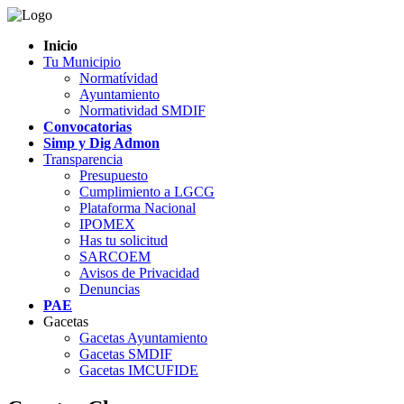
Inicio
Tu Municipio
Normatívidad
Ayuntamiento
Normatividad SMDIF
Convocatorias
Simp y Dig Admon
Transparencia
Presupuesto
Cumplimiento a LGCG
Plataforma Nacional
IPOMEX
Has tu solicitud
SARCOEM
Avisos de Privacidad
Denuncias
PAE
Gacetas
Gacetas Ayuntamiento
Gacetas SMDIF
Gacetas IMCUFIDE