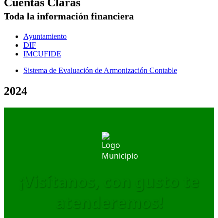
Cuentas Claras
Toda la información financiera
Ayuntamiento
DIF
IMCUFIDE
Sistema de Evaluación de Armonización Contable
2024
¡Visítanos, con gusto te
atenderemos!