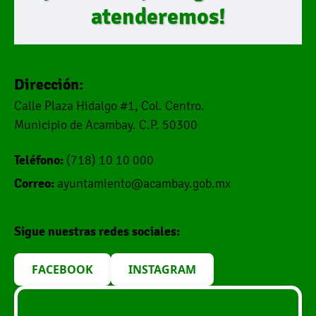
atenderemos!
Dirección:
Calle Plaza Hidalgo #1, Col. Centro.
Municipio de Acambay. C.P. 50300
Teléfono:
(718) 10 10 000
Correo:
ayuntamiento@acambay.gob.mx
Sigue nuestras redes sociales:
FACEBOOK
INSTAGRAM