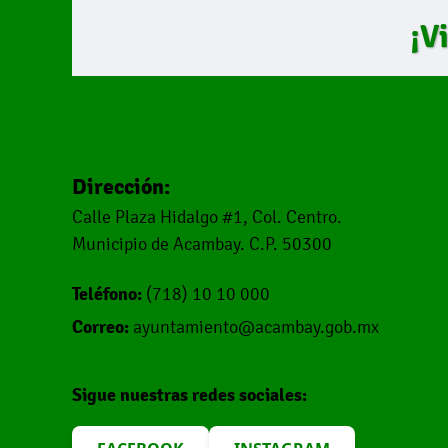
¡V
Dirección:
Calle Plaza Hidalgo #1, Col. Centro.
Municipio de Acambay. C.P. 50300
Teléfono:
(718) 10 10 000
Correo:
ayuntamiento@acambay.gob.mx
Sigue nuestras redes sociales: