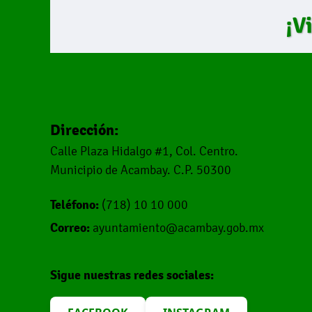
¡V
Dirección:
Calle Plaza Hidalgo #1, Col. Centro.
Municipio de Acambay. C.P. 50300
Teléfono:
(718) 10 10 000
Correo:
ayuntamiento@acambay.gob.mx
Sigue nuestras redes sociales: