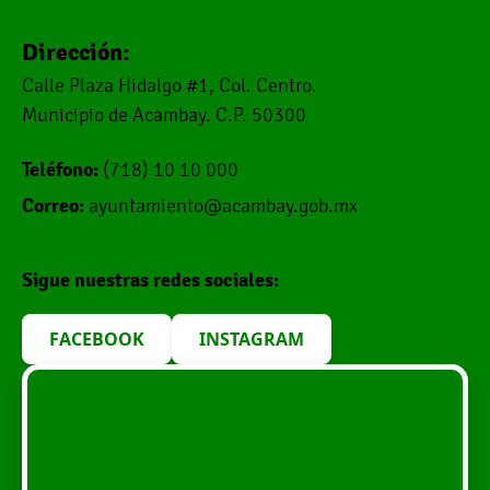
Dirección:
Calle Plaza Hidalgo #1, Col. Centro.
Municipio de Acambay. C.P. 50300
Teléfono:
(718) 10 10 000
Correo:
ayuntamiento@acambay.gob.mx
Sigue nuestras redes sociales:
FACEBOOK
INSTAGRAM