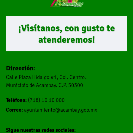
¡Visítanos, con gusto te
atenderemos!
Dirección:
Calle Plaza Hidalgo #1, Col. Centro.
Municipio de Acambay. C.P. 50300
Teléfono:
(718) 10 10 000
Correo:
ayuntamiento@acambay.gob.mx
Sigue nuestras redes sociales: