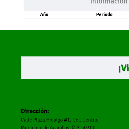
Información
Año
Periodo
¡V
Dirección:
Calle Plaza Hidalgo #1, Col. Centro.
Municipio de Acambay. C.P. 50300