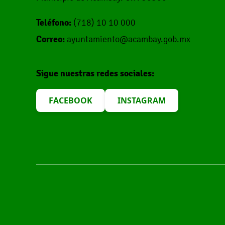
Teléfono:
(718) 10 10 000
Correo:
ayuntamiento@acambay.gob.mx
Sigue nuestras redes sociales:
FACEBOOK
INSTAGRAM