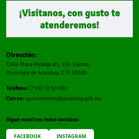
¡Visítanos, con gusto te
atenderemos!
Dirección:
Calle Plaza Hidalgo #1, Col. Centro.
Municipio de Acambay. C.P. 50300
Teléfono:
(718) 10 10 000
Correo:
ayuntamiento@acambay.gob.mx
Sigue nuestras redes sociales:
FACEBOOK
INSTAGRAM