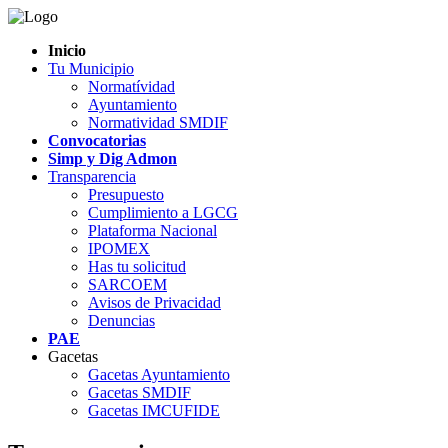
Inicio
Tu Municipio
Normatívidad
Ayuntamiento
Normatividad SMDIF
Convocatorias
Simp y Dig Admon
Transparencia
Presupuesto
Cumplimiento a LGCG
Plataforma Nacional
IPOMEX
Has tu solicitud
SARCOEM
Avisos de Privacidad
Denuncias
PAE
Gacetas
Gacetas Ayuntamiento
Gacetas SMDIF
Gacetas IMCUFIDE