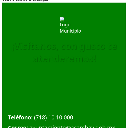
¡Visítanos, con gusto te
atenderemos!
Dirección:
Calle Plaza Hidalgo #1, Col. Centro.
Municipio de Acambay. C.P. 50300
Teléfono:
(718) 10 10 000
Correo:
ayuntamiento@acambay.gob.mx