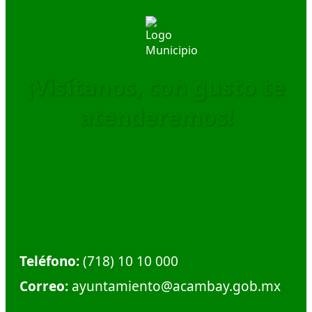
¡Visítanos, con gusto te
atenderemos!
Dirección:
Calle Plaza Hidalgo #1, Col. Centro.
Municipio de Acambay. C.P. 50300
Teléfono:
(718) 10 10 000
Correo:
ayuntamiento@acambay.gob.mx