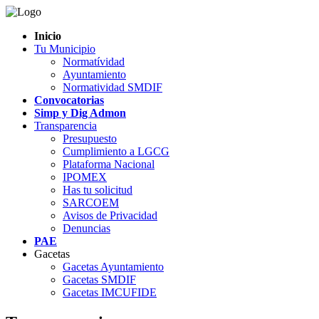
Inicio
Tu Municipio
Normatívidad
Ayuntamiento
Normatividad SMDIF
Convocatorias
Simp y Dig Admon
Transparencia
Presupuesto
Cumplimiento a LGCG
Plataforma Nacional
IPOMEX
Has tu solicitud
SARCOEM
Avisos de Privacidad
Denuncias
PAE
Gacetas
Gacetas Ayuntamiento
Gacetas SMDIF
Gacetas IMCUFIDE