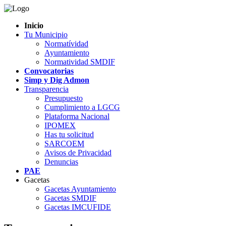
Inicio
Tu Municipio
Normatívidad
Ayuntamiento
Normatividad SMDIF
Convocatorias
Simp y Dig Admon
Transparencia
Presupuesto
Cumplimiento a LGCG
Plataforma Nacional
IPOMEX
Has tu solicitud
SARCOEM
Avisos de Privacidad
Denuncias
PAE
Gacetas
Gacetas Ayuntamiento
Gacetas SMDIF
Gacetas IMCUFIDE