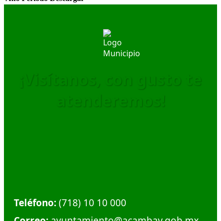
¡Visítanos, con gusto te
atenderemos!
Dirección:
Calle Plaza Hidalgo #1, Col. Centro.
Municipio de Acambay. C.P. 50300
Teléfono:
(718) 10 10 000
Correo:
ayuntamiento@acambay.gob.mx