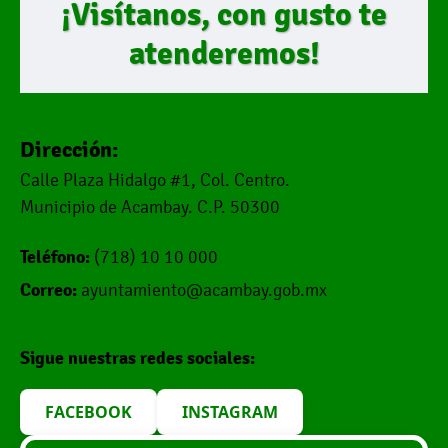
¡Visítanos, con gusto te
atenderemos!
Dirección:
Calle Plaza Hidalgo #1, Col. Centro.
Municipio de Acambay. C.P. 50300
Teléfono:
(718) 10 10 000
Correo:
ayuntamiento@acambay.gob.mx
Sigue nuestras redes sociales:
FACEBOOK
INSTAGRAM