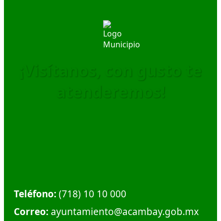
¡Visítanos, con gusto te
atenderemos!
Dirección:
Calle Plaza Hidalgo #1, Col. Centro.
Municipio de Acambay. C.P. 50300
Teléfono:
(718) 10 10 000
Correo:
ayuntamiento@acambay.gob.mx