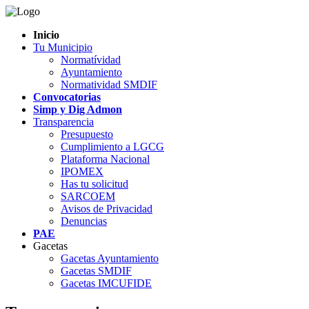
Inicio
Tu Municipio
Normatívidad
Ayuntamiento
Normatividad SMDIF
Convocatorias
Simp y Dig Admon
Transparencia
Presupuesto
Cumplimiento a LGCG
Plataforma Nacional
IPOMEX
Has tu solicitud
SARCOEM
Avisos de Privacidad
Denuncias
PAE
Gacetas
Gacetas Ayuntamiento
Gacetas SMDIF
Gacetas IMCUFIDE