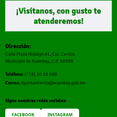
¡Visítanos, con gusto te
atenderemos!
Dirección:
Calle Plaza Hidalgo #1, Col. Centro.
Municipio de Acambay. C.P. 50300
Teléfono:
(718) 10 10 000
Correo:
ayuntamiento@acambay.gob.mx
Sigue nuestras redes sociales:
FACEBOOK
INSTAGRAM