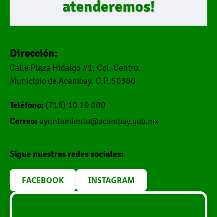
atenderemos!
Dirección:
Calle Plaza Hidalgo #1, Col. Centro.
Municipio de Acambay. C.P. 50300
Teléfono:
(718) 10 10 000
Correo:
ayuntamiento@acambay.gob.mx
Sigue nuestras redes sociales:
FACEBOOK
INSTAGRAM