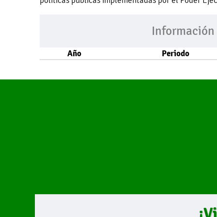
políticas públicas implementadas por el Poder Ejec
Información
Año
Periodo
¡V