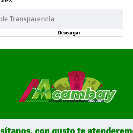
utivo.
 de Transparencia
Descargar
isítanos, con gusto te atenderem