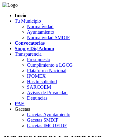
Inicio
Tu Municipio
Normatívidad
Ayuntamiento
Normatividad SMDIF
Convocatorias
Simp y Dig Admon
Transparencia
Presupuesto
Cumplimiento a LGCG
Plataforma Nacional
IPOMEX
Has tu solicitud
SARCOEM
Avisos de Privacidad
Denuncias
PAE
Gacetas
Gacetas Ayuntamiento
Gacetas SMDIF
Gacetas IMCUFIDE