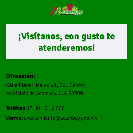
¡Visítanos, con gusto te
atenderemos!
Dirección:
Calle Plaza Hidalgo #1, Col. Centro.
Municipio de Acambay. C.P. 50300
Teléfono:
(718) 10 10 000
Correo:
ayuntamiento@acambay.gob.mx