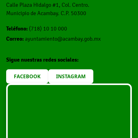
Calle Plaza Hidalgo #1, Col. Centro.
Municipio de Acambay. C.P. 50300
Teléfono:
(718) 10 10 000
Correo:
ayuntamiento@acambay.gob.mx
Sigue nuestras redes sociales:
FACEBOOK
INSTAGRAM