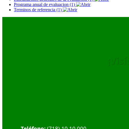
Programa anual de evaluacion (1)
Terminos de referencia (1)
¡Vis
Dirección:
Calle Plaza Hidalgo #1, Col. Centro.
Municipio de Acambay. C.P. 50300
Teléfono:
(718) 10 10 000