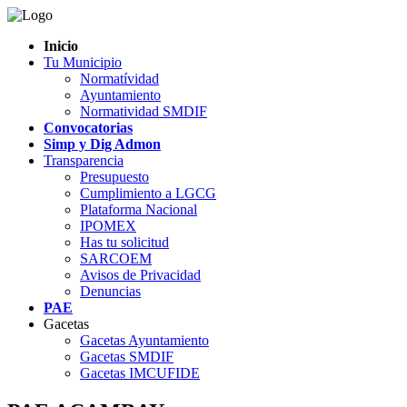
Inicio
Tu Municipio
Normatívidad
Ayuntamiento
Normatividad SMDIF
Convocatorias
Simp y Dig Admon
Transparencia
Presupuesto
Cumplimiento a LGCG
Plataforma Nacional
IPOMEX
Has tu solicitud
SARCOEM
Avisos de Privacidad
Denuncias
PAE
Gacetas
Gacetas Ayuntamiento
Gacetas SMDIF
Gacetas IMCUFIDE