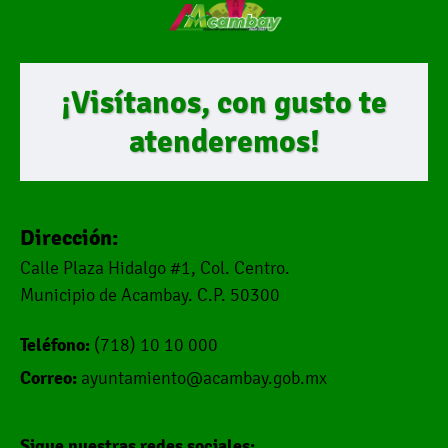
¡Visítanos, con gusto te
atenderemos!
Dirección:
Calle Plaza Hidalgo #1, Col. Centro.
Municipio de Acambay. C.P. 50300
Teléfono:
(718) 10 10 000
Correo:
ayuntamiento@acambay.gob.mx
Sigue nuestras redes sociales: