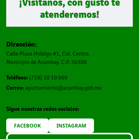
¡Visítanos, con gusto te
atenderemos!
Dirección:
Calle Plaza Hidalgo #1, Col. Centro.
Municipio de Acambay. C.P. 50300
Teléfono:
(718) 10 10 000
Correo:
ayuntamiento@acambay.gob.mx
Sigue nuestras redes sociales:
FACEBOOK
INSTAGRAM